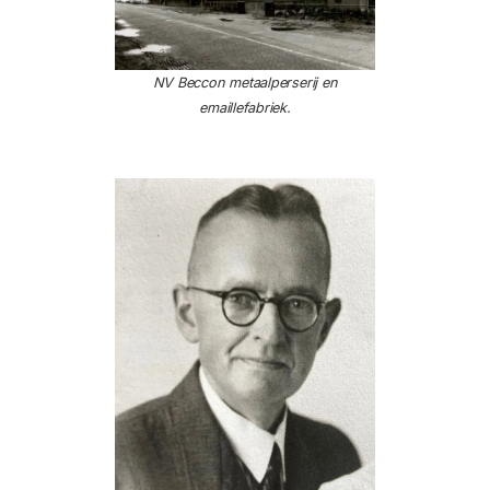
NV Beccon metaalperserij en
emaillefabriek.