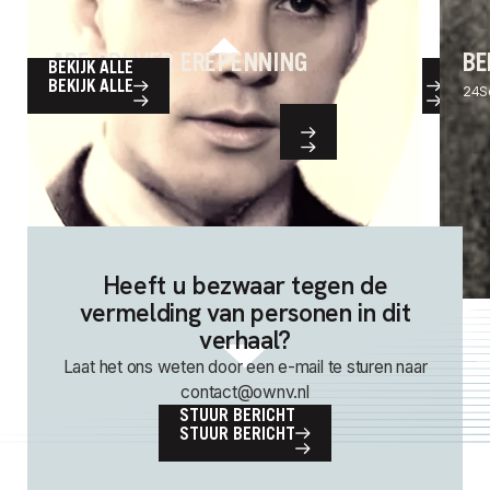
ABE DRIJVER EREPENNING ‍
BE
BEKIJK ALLE
BEKIJK ALLE
24
Verzetsheld
24
S
Heeft u bezwaar tegen de
vermelding van personen in dit
verhaal?
Laat het ons weten door een e-mail te sturen naar
contact@ownv.nl
STUUR BERICHT
STUUR BERICHT