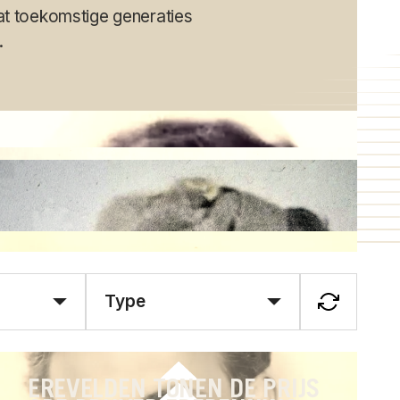
dat toekomstige generaties
.
Type
EREVELDEN TONEN DE PRIJS