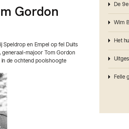
De 9e 
om Gordon
Wim Be
Het hu
ij Speldrop en Empel op fel Duits
t, generaal-majoor Tom Gordon
Uitge
ij in de ochtend poolshoogte
Felle