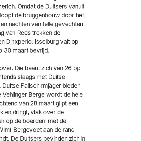
merich. Omdat de Duitsers vanuit
 loopt de bruggenbouw door het
 en nachten van felle gevechten
ng van Rees trekken de
en Dinxperlo. Isselburg valt op
p 30 maart bevrijd.
over. Die baant zich van 26 op
htends slaags met Duitse
 Duitse Fallschirmjäger bieden
e Vehlinger Berge wordt de hele
ochtend van 28 maart glipt een
k en dringt, vlak over de
en op de boerderij met de
Wim) Bergevoet aan de rand
dt. De Duitsers bevinden zich in