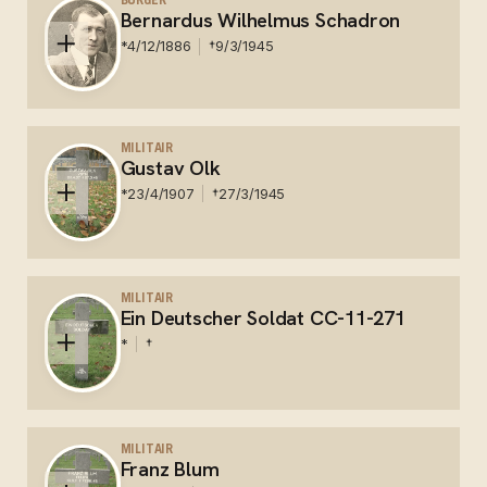
BURGER
Bernardus Wilhelmus Schadron
*
4/12/1886
†
9/3/1945
Nederland - Slachtoffer bombardement.
MILITAIR
Gustav Olk
*
23/4/1907
†
27/3/1945
Duits - Veldgraf op de R.K. begraafplaats in
Gendringen. Herbegraven op de Duitse militaire
MILITAIR
Ein Deutscher Soldat CC-11-271
begraafplaats in Ysselsteyn
*
†
Duits - Ein Deutscher Soldat. Begraven op de R.K.
Begraafplaats in Gendringen. Herbegraven op de
MILITAIR
Franz Blum
Duitse militaire begraafplaats in Ysselsteyn