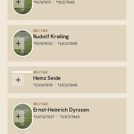
*
10/9/1911
†
15/2/1945
Duits - veldgraf op de R.K. begraafplaats.
Herbegraven op de Duitse militaire begraafplaats in
MILITAIR
Rudolf Kreiling
Ysselsteyn
*
16/9/1920
†
24/3/1945
Duits - veldgraf op de R.K. begraafplaats.
Herbegraven op de Duitse militaire begraafplaats in
MILITAIR
Heinz Seide
Ysselsteyn
*
23/9/1919
†
25/3/1945
Duits - veldgraf op de R.K. begraafplaats.
Herbegraven op de Duitse militaire begraafplaats in
MILITAIR
Ernst-Heinrich Dyrssen
Ysselsteyn
*
24/12/1927
†
23/3/1945