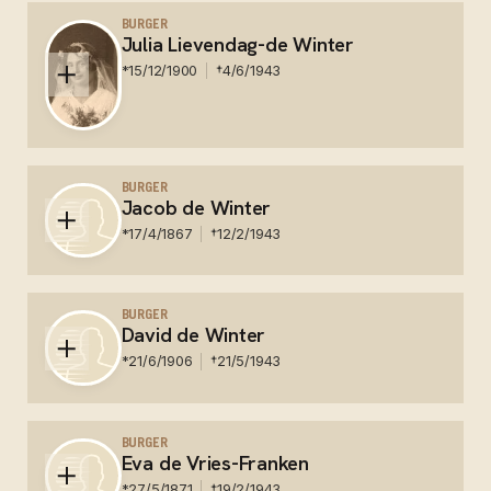
Gedenkboek 32
BURGER
Julia Lievendag-de Winter
*
15/12/1900
†
4/6/1943
Nederland - Concentratiekamp Sobibor - Gedenkboek
20
BURGER
Jacob de Winter
*
17/4/1867
†
12/2/1943
Nederland - Concentratiekamp Auschwitz Ocwiecim -
Gedenkboek 32
BURGER
David de Winter
*
21/6/1906
†
21/5/1943
Nederland - Concentratiekamp Sobibor - Gedenkboek
32
BURGER
Eva de Vries-Franken
*
27/5/1871
†
19/2/1943