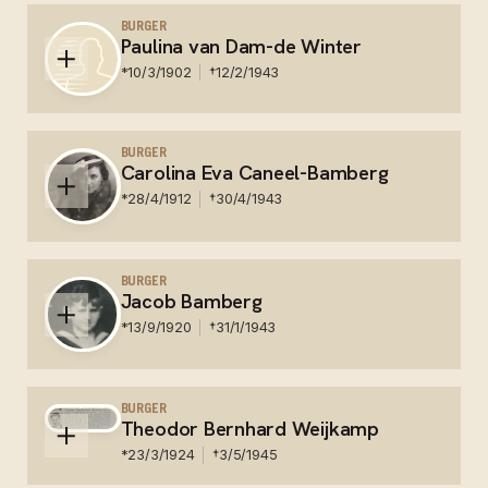
Emmerik - Kommunalfriedhof te Emmerich am Rhein -
BURGER
Paulina van Dam-de Winter
*
10/3/1902
†
12/2/1943
Nederland - Concentratiekamp Auschwitz -
Gedenkboek 9
BURGER
Carolina Eva Caneel-Bamberg
*
28/4/1912
†
30/4/1943
Nederland - Conc. kamp Sobibor - Gedenkboek 7
BURGER
Jacob Bamberg
*
13/9/1920
†
31/1/1943
Nederland - Gestorven in Auschwitz - Gedenkboek 4
BURGER
Theodor Bernhard Weijkamp
*
23/3/1924
†
3/5/1945