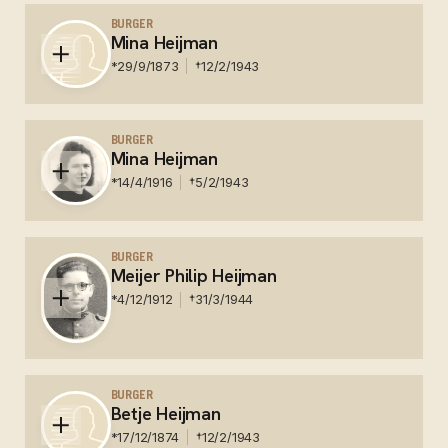
1945 in Fukuoka kamp 6, Orio Japan - Nederlands
BURGER
Mina Heijman
Ereveld Menteng Pulo
*
29/9/1873
†
12/2/1943
Nederland - Auschwitz
BURGER
Mina Heijman
*
14/4/1916
†
5/2/1943
Nederland - Auschwitz
BURGER
Meijer Philip Heijman
*
4/12/1912
†
31/3/1944
Nederland - Meijer Philip Heijman werd op 22 October
1942 in Westerbork geregistreerd en al één dag later,
BURGER
Betje Heijman
op 23 October op transport gesteld "naar het
Oosten". Hij is uiteindelijk op 31 Maart 1944 ergens in
*
17/12/1874
†
12/2/1943