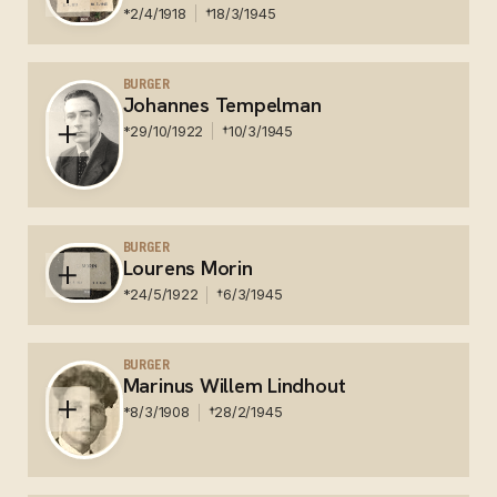
eveneens een slachtoffer van Kamp Rees — zijn
*
2/4/1918
†
18/3/1945
laatste rustplaats heeft.
Nederland - Kamp Rees Slachtoffer - Nationaal
Ereveld Loenen
BURGER
Johannes Tempelman
*
29/10/1922
†
10/3/1945
Nederland - Kamp Rees Slachtoffer - Nationaal
Ereveld Loenen
BURGER
Lourens Morin
*
24/5/1922
†
6/3/1945
Nederland - Kamp Rees Slachtoffer - Nationaal
Ereveld Loenen
BURGER
Marinus Willem Lindhout
*
8/3/1908
†
28/2/1945
Nederland - Kamp Rees slachtoffer - Gem.