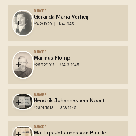
Nederland - Slachtoffer Bombardement Doetinchem
BURGER
Gerarda Maria Verheij
*
8/2/1929
†
1/4/1945
Nederland - Slachtoffer bombardement Doetinchem
BURGER
Marinus Plomp
*
25/12/1917
†
14/3/1945
Nederland - Kamp Rees Slachtoffer - Gem.
Begraafplaats Akendam te Haarlem
BURGER
Hendrik Johannes van Noort
*
28/4/1913
†
3/3/1945
Nederland - Kamp Rees Slachtoffer - Hij was een
slachtoffer van Kamp Rees en ligt begraven op het
BURGER
Matthijs Johannes van Baarle
Nationaal Ereveld Loenen, waar ook zijn broer —