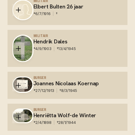
begraafplaats Gendringen
MILITAIR
Elbert Bulten 26 jaar
*
6/7/1916
†
Nederland - Statenloos - Gesneuveld in 1943 Rusland
- Graf onbekend
MILITAIR
Hendrik Dales
*
4/9/1903
†
13/4/1945
Nederland - Statenloos - Geëxecuteerd - Duitse
Oorlogsbegraafplaats in Ysselsteyn
BURGER
Joannes Nicolaas Koernap
*
27/12/1913
†
8/3/1945
Nederland - Gefusilleerd Waalsdorpervlakte -
Nationaal Ereveld Loenen
BURGER
Henriëtta Wolf-de Winter
*
2/4/1898
†
28/1/1944
Nederland - Concentratiekamp Auschwitz -