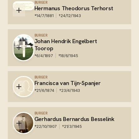
Nederlands Ereveld Menteng Pulo
BURGER
Hermanus Theodorus Terhorst
*
14/7/1881
†
24/12/1943
Nederland - Slachtoffer van de oorlog.
BURGER
Johan Hendrik Engelbert
Toorop
*
6/4/1897
†
18/6/1945
Nederland - Gestorven in kamp 7 Ambawara -
Nederlands Ereveld Kalibanteng
BURGER
Francisca van Tijn-Spanjer
*
21/6/1874
†
23/4/1943
Nederland - Concentratiekamp Sobibor - Gedenkboek
30
BURGER
Gerhardus Bernardus Besselink
*
22/10/1907
†
21/3/1945