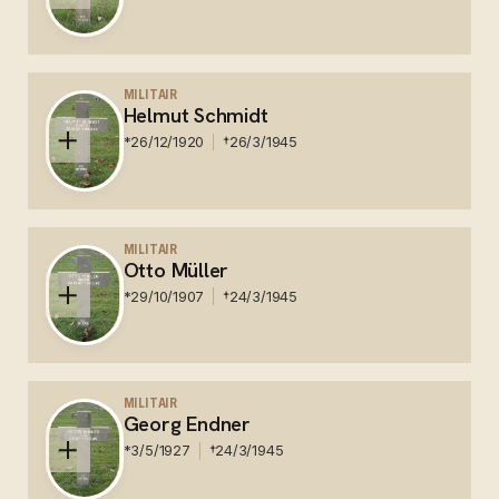
Duits - veldgraf tegenover de woning van G.H.
Pastoors. Herbegraven op de Duitse militaire
MILITAIR
Helmut Schmidt
begraafplaats in Ysselsteyn
*
26/12/1920
†
26/3/1945
Duits - veldgraf op de R.K. begraafplaats.
Herbegraven op de Duitse militaire begraafplaats in
MILITAIR
Otto Müller
Ysselsteyn
*
29/10/1907
†
24/3/1945
Duits - veldgraf op de R.K. begraafplaats.
Herbegraven op de Duitse militaire begraafplaats in
MILITAIR
Georg Endner
Ysselsteyn
*
3/5/1927
†
24/3/1945