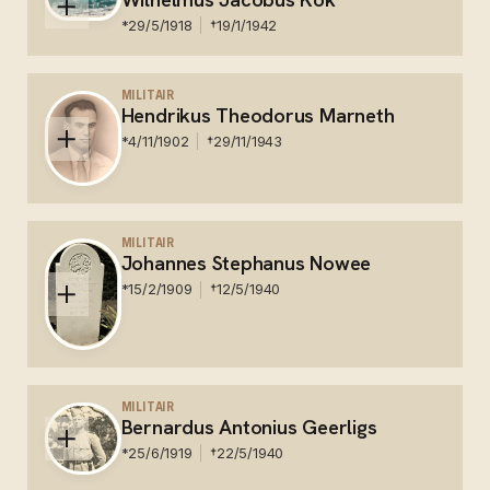
begraafplaats in Hattingen is het graf niet meer te
vinden.
*
29/5/1918
†
19/1/1942
Nederland - zeemansgraf - Nabij Tarakan a/b -
Loenen, monument slachtoffers Tarakan
MILITAIR
Hendrikus Theodorus Marneth
*
4/11/1902
†
29/11/1943
Nederland - zeemansgraf - Nabij Kangean-eil. a/b
Suez Maru
MILITAIR
Johannes Stephanus Nowee
*
15/2/1909
†
12/5/1940
Nederland - Gemeente Begraafplaats Crooswijk te
Rotterdam
MILITAIR
Bernardus Antonius Geerligs
*
25/6/1919
†
22/5/1940