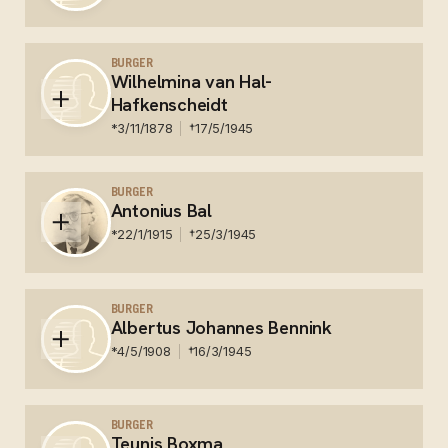
Midden Europa om het leven gebracht.
Nederland - Conc. kamp Auschwitz te Oswiecim
BURGER
Wilhelmina van Hal-
Hafkenscheidt
*
3/11/1878
†
17/5/1945
Nederland - Hauptfriedhof Gelsenkirchen-Buer
BURGER
Antonius Bal
*
22/1/1915
†
25/3/1945
Nederland - Todtarbeider - Overleden op 25 maart
1945 door granaatvuur aan de Nederlandse grens.
BURGER
Albertus Johannes Bennink
*
4/5/1908
†
16/3/1945
Nederland - Overleden te Gendringen - akte
opgemaakt te Gendringen
BURGER
Teunis Boxma