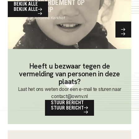
HET BOMBARDEMENT OP
BEKIJK ALLE
WESTENDORP
BEKIJK ALLE
24
Derkjen Adolfine Kerkhof
Heeft u bezwaar tegen de
vermelding van personen in deze
plaats?
Laat het ons weten door een e-mail te sturen naar
contact@ownv.nl
STUUR BERICHT
STUUR BERICHT