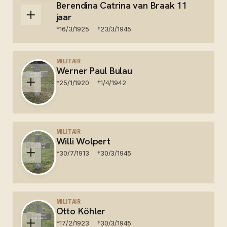
Berendina Catrina van Braak 11
jaar
*
16/3/1925
†
23/3/1945
Nederland - Omgekomen bij het bombardement op
Westendorp op 23 maart 1945.
MILITAIR
Werner Paul Bulau
*
25/1/1920
†
1/4/1942
Duits - Dodelijk getroffen bij schietongeluk - Begraven
op Zypendaal begraafplaats, Arnhem. Herbegraven op
MILITAIR
Willi Wolpert
de Duitse militaire begraafplaats in Ysselsteyn
*
30/7/1913
†
30/3/1945
Duits - veldgraf achter de Christelijke school.
Herbegraven begraafplaats Rentinkkamp Varsseveld.
MILITAIR
Otto Köhler
Duitse militaire begraafplaats in Ysselsteyn
*
17/2/1923
†
30/3/1945