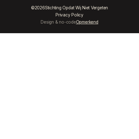
©
2026
Stichting Opdat Wij Niet Vergeten
Privacy Policy
Design & no-code
Opmerkend